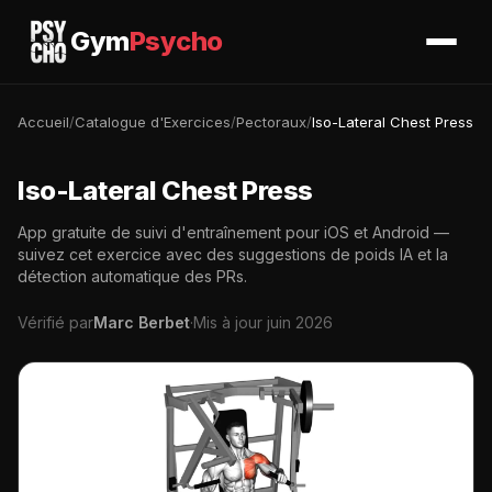
Gym
Psycho
Accueil
/
Catalogue d'Exercices
/
Pectoraux
/
Iso-Lateral Chest Press
Iso-Lateral Chest Press
App gratuite de suivi d'entraînement pour iOS et Android —
suivez cet exercice avec des suggestions de poids IA et la
détection automatique des PRs.
Vérifié par
Marc Berbet
·
Mis à jour juin 2026