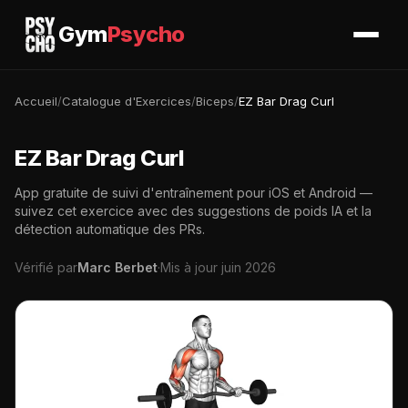
Gym
Psycho
Accueil
/
Catalogue d'Exercices
/
Biceps
/
EZ Bar Drag Curl
EZ Bar Drag Curl
App gratuite de suivi d'entraînement pour iOS et Android —
suivez cet exercice avec des suggestions de poids IA et la
détection automatique des PRs.
Vérifié par
Marc Berbet
·
Mis à jour juin 2026