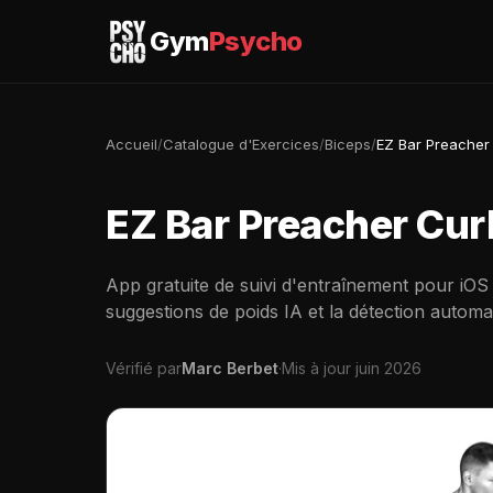
Gym
Psycho
Accueil
/
Catalogue d'Exercices
/
Biceps
/
EZ Bar Preacher
EZ Bar Preacher Cur
App gratuite de suivi d'entraînement pour iOS
suggestions de poids IA et la détection automa
Vérifié par
Marc Berbet
·
Mis à jour juin 2026