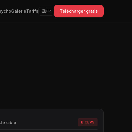
sycho
Galerie
Tarifs
Télécharger gratis
FR
le ciblé
BICEPS