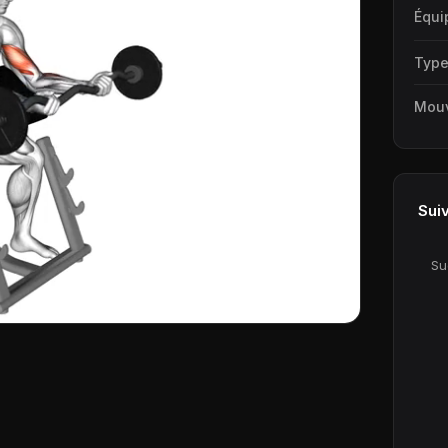
Équi
Typ
Mou
Sui
Su