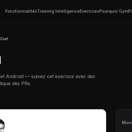
Fonctionnalités
Training Intelligence
Exercices
Pourquoi GymP
 Curl
l
 et Android — suivez cet exercice avec des
tique des PRs.
Musc