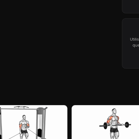
Util
que